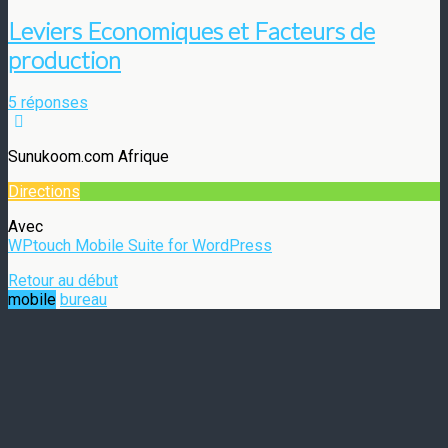
Leviers Economiques et Facteurs de
production
5 réponses
Sunukoom.com Afrique
Directions
Avec
WPtouch Mobile Suite for WordPress
Retour au début
mobile
bureau