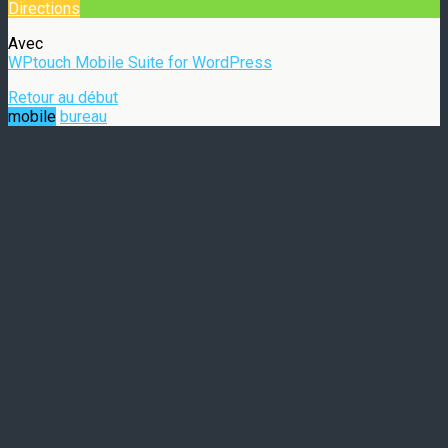
Directions
Avec
WPtouch Mobile Suite for WordPress
Retour au début
mobile
bureau