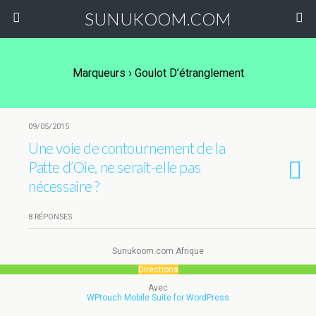
SUNUKOOM.COM
Marqueurs › Goulot D’étranglement
09/05/2015
Une voie de contournement de la
Patte d’Oie, ne serait-elle pas
nécessaire ?
8 RÉPONSES
Sunukoom.com Afrique
Directions
Avec
WPtouch Mobile Suite for WordPress