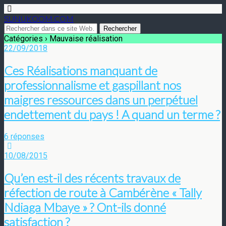
SUNUKOOM.COM
Catégories ›
Mauvaise réalisation
22/09/2018
Ces Réalisations manquant de
professionnalisme et gaspillant nos
maigres ressources dans un perpétuel
endettement du pays ! A quand un terme ?
6 réponses
10/08/2015
Qu’en est-il des récents travaux de
réfection de route à Cambérène « Tally
Ndiaga Mbaye » ? Ont-ils donné
satisfaction ?