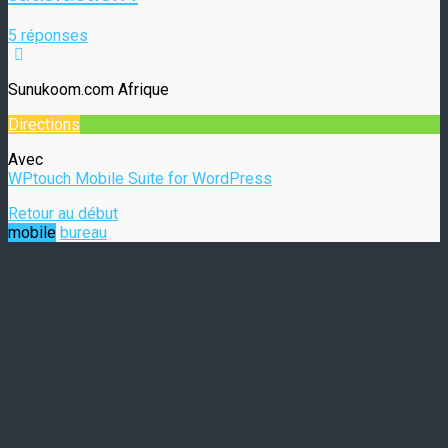
5 réponses
Sunukoom.com Afrique
Directions
Avec
WPtouch Mobile Suite for WordPress
Retour au début
mobile
bureau