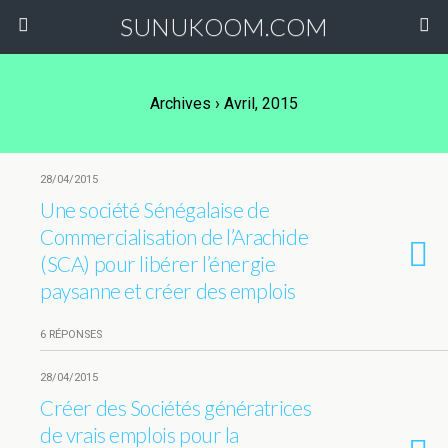
SUNUKOOM.COM
Archives › Avril, 2015
28/04/2015
Une société Sénégalaise de
Commercialisation de l’Arachide
(SCA) pour libérer l’énergie
paysanne et créer des emplois
6 RÉPONSES
28/04/2015
Créer des Sociétés génératrices
de vrais emplois pour la