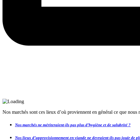
Nos marchés sont ces lieux d’où proviennent en général ce que nous
Nos marchés ne mériteraient-ils pas plus d’hygiène et de salubrité ?
Nos lieux d’approvisionnement en viande ne devraient-ils pas jouir de pl