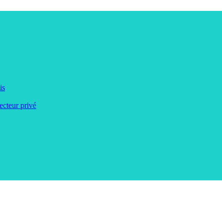
is
ecteur privé
 et de de l'Afrique