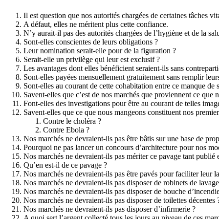
Il est question que nos autorités chargées de certaines tâches vit
A défaut, elles ne méritent plus cette confiance.
N’y aurait-il pas des autorités chargées de l’hygiène et de la sa
Sont-elles conscientes de leurs obligations ?
Leur nomination serait-elle pour de la figuration ?
Serait-elle un privilège qui leur est exclusif ?
Les avantages dont elles bénéficient seraient-ils sans contreparti
Sont-elles payées mensuellement gratuitement sans remplir leurs
Sont-elles au courant de cette cohabitation entre ce manque de s
Savent-elles que c’est de nos marchés que proviennent ce que
Font-elles des investigations pour être au courant de telles imag
Savent-elles que ce que nous mangeons constituent nos premie
Contre le choléra ?
Contre Ebola ?
Nos marchés ne devraient-ils pas être bâtis sur une base de prop
Pourquoi ne pas lancer un concours d’architecture pour nos mo
Nos marchés ne devraient-ils pas mériter ce pavage tant publié e
Qu’en est-il de ce pavage ?
Nos marchés ne devraient-ils pas être pavés pour faciliter leur l
Nos marchés ne devraient-ils pas disposer de robinets de lavage
Nos marchés ne devraient-ils pas disposer de bouche d’incendi
Nos marchés ne devraient-ils pas disposer de toilettes décentes 
Nos marchés ne devraient-ils pas disposer d’infirmerie ?
A quoi sert l’argent collecté tous les jours au niveau de ces mar