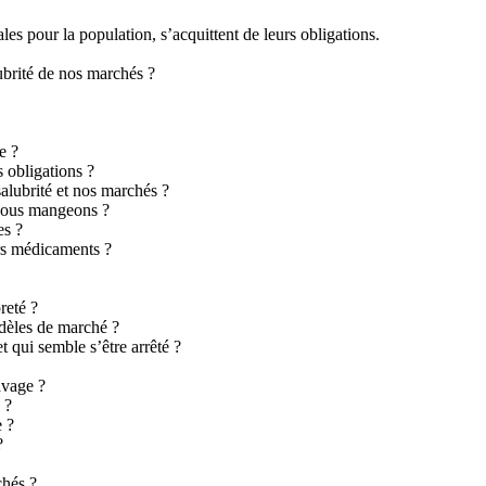
ales pour la population, s’acquittent de leurs obligations.
lubrité de nos marchés ?
e ?
 obligations ?
alubrité et nos marchés ?
 nous mangeons ?
es ?
rs médicaments ?
reté ?
dèles de marché ?
t qui semble s’être arrêté ?
avage ?
 ?
e ?
?
chés ?