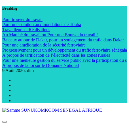
Skip
Breaking
to
content
Pour trouver du travail
Pour une solution aux inondations de Touba
Travailleurs et Réalisations
Au Marché du travail ou Pour une Bourse du travail !
Bateaux autour de Dakar, pour un soulagement du trafic dans Dakar
Pour une amélioration de la sécurité ferroviaire
Progressivement pour un développement du trafic ferroviaire sénégala
A propos de tarification de l’électricité dans les zones rurales
Pour une meilleure gestion du service public avec la participation du s
A propos de la loi sur le Domaine National
9
Août 2026, dim
Samme SUNUKOMKOOM SENEGAL AFRIQUE
Sunukoom Afrique --- Pour un développement économique du Sénégal