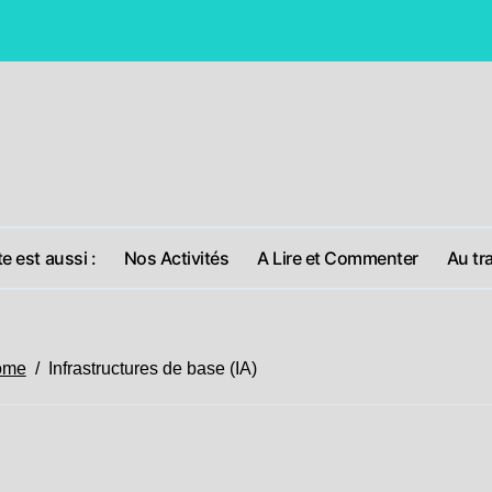
Pour une solutio
te est aussi :
Nos Activités
A Lire et Commenter
Au tra
ome
Infrastructures de base (IA)