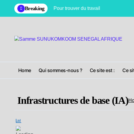
Skip
Breaking
Pour trouver du travail
to
content
Home
Qui sommes-nous ?
Ce site est :
Ce si
Infrastructures de base (IA)
H