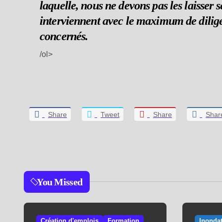
laquelle, nous ne devons pas les laisser 
interviennent avec le maximum de diligen
concernés.
/ol>
Share
Tweet
Share
Shar
You Missed
Création d'emplois
Formation
Inonda