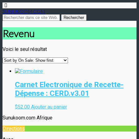
SUNUKOOM.COM
Revenu
Voici le seul résultat
Carnet Electronique de Recette-
Dépense : CERD.v3.01
$
52.00
Ajouter au panier
Sunukoom.com Afrique
Directions