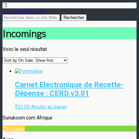
SUNUKOOM.COM
Incomings
Voici le seul résultat
Carnet Electronique de Recette-
Dépense : CERD.v3.01
$
52.00
Ajouter au panier
Sunukoom.com Afrique
Directions