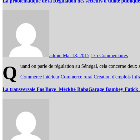
La problématique de la Régulation des secteurs d’utilité publique
admin
Mai 18, 2015
175 Commentaires
Q
uand on parle de régulation au Sénégal, cela concerne deux secte
Commerce intérieur
Commerce rural
Création d'emplois
Infr
La transversale Fas Boye- Méckhé-BabaGarage-Bambey-Fatick-Foun