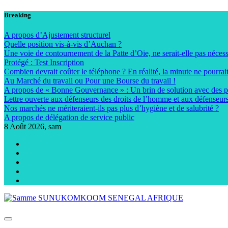
Skip
Breaking
to
content
A propos d’Ajustement structurel
Quelle position vis-à-vis d’Auchan ?
Une voie de contournement de la Patte d’Oie, ne serait-elle pas nécess
Protégé : Test Inscription
Combien devrait coûter le téléphone ? En réalité, la minute ne pourra
Au Marché du travail ou Pour une Bourse du travail !
A propos de « Bonne Gouvernance » : Un brin de solution avec des prix
Lettre ouverte aux défenseurs des droits de l’homme et aux défenseu
Nos marchés ne mériteraient-ils pas plus d’hygiène et de salubrité ?
A propos de délégation de service public
8
Août 2026, sam
Samme SUNUKOMKOOM SENEGAL AFRIQUE
Sunukoom Afrique --- Pour un développement économique du Sénégal