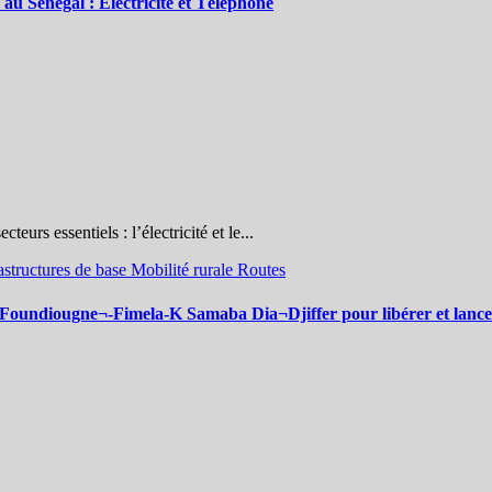
 au Sénégal : Electricité et Téléphone
urs essentiels : l’électricité et le...
astructures de base
Mobilité rurale
Routes
diougne¬-Fimela-K Samaba Dia¬Djiffer pour libérer et lancer le 