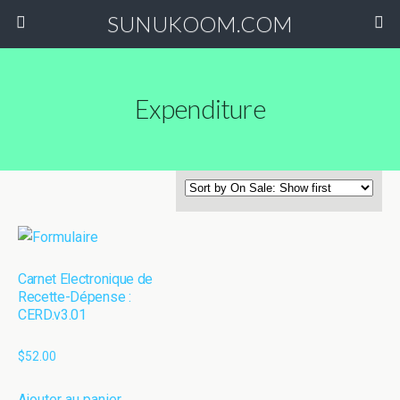
SUNUKOOM.COM
Expenditure
Carnet Electronique de
Recette-Dépense :
CERD.v3.01
$
52.00
Ajouter au panier