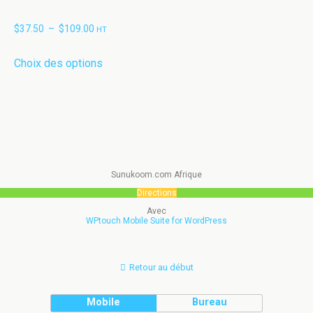
Plage
$
37.50
–
$
109.00
HT
de
Ce
Choix des options
prix :
produit
$37.50
a
à
plusieurs
$109.00
variations.
Les
options
Sunukoom.com Afrique
peuvent
Directions
être
Avec
choisies
WPtouch Mobile Suite for WordPress
sur
la
Retour au début
page
du
Mobile
Bureau
produit