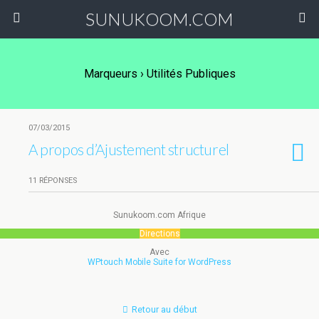
SUNUKOOM.COM
Marqueurs › Utilités Publiques
07/03/2015
A propos d’Ajustement structurel
11 RÉPONSES
Sunukoom.com Afrique
Directions
Avec
WPtouch Mobile Suite for WordPress
Retour au début