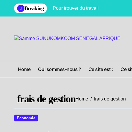
Skip
Breaking
Pour trouver du travail
to
content
Home
Qui sommes-nous ?
Ce site est :
Ce si
frais de gestion
Home
frais de gestion
Economie