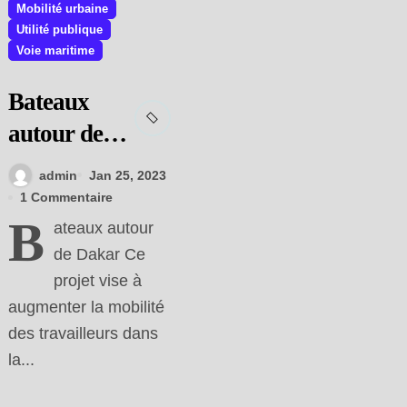
Mobilité urbaine
Utilité publique
Voie maritime
Bateaux
autour de
Dakar, pour
admin
Jan 25, 2023
un
1 Commentaire
B
soulagement
ateaux autour
de Dakar Ce
du trafic
projet vise à
dans Dakar
augmenter la mobilité
des travailleurs dans
la...