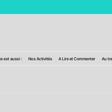
Pour une solutio
te est aussi :
Nos Activités
A Lire et Commenter
Au tra