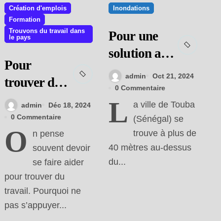
Création d'emplois
Inondations
Formation
Trouvons du travail dans
Pour une
le pays
solution aux
Pour
inondations
admin
Oct 21, 2024
trouver du
de Touba
0 Commentaire
travail
L
a ville de Touba
admin
Déc 18, 2024
0 Commentaire
(Sénégal) se
O
trouve à plus de
n pense
40 mètres au-dessus
souvent devoir
du...
se faire aider
pour trouver du
travail. Pourquoi ne
pas s’appuyer...