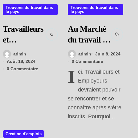
Trouvons du travail dans
Trouvons du travail dans
le pays
le pays
Travailleurs
Au Marché
et
du travail ou
Réalisations
Pour une
admin
admin
Juin 8, 2024
Bourse du
Août 18, 2024
0 Commentaire
0 Commentaire
I
travail !
ci, Travailleurs et
Employeurs
devraient pouvoir
se rencontrer et se
connaître après s’être
inscrits. Pourquoi...
Création d'emplois